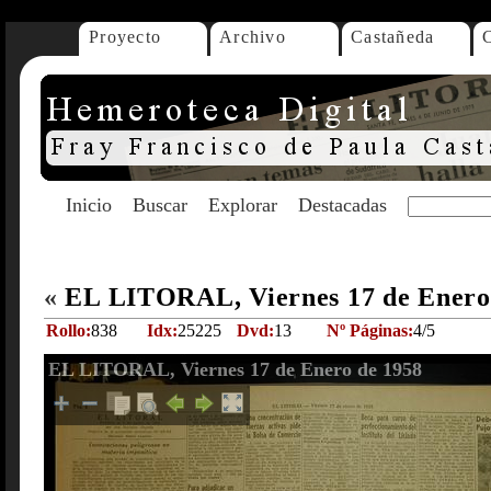
Proyecto
Archivo
Castañeda
Inicio
Buscar
Explorar
Destacadas
«
EL LITORAL, Viernes 17 de Enero
Rollo:
838
Idx:
25225
Dvd:
13
Nº Páginas:
4/5
EL LITORAL, Viernes 17 de Enero de 1958