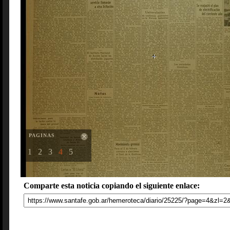
PAGINAS
1
2
3
4
5
Comparte esta noticia copiando el siguiente enlace: