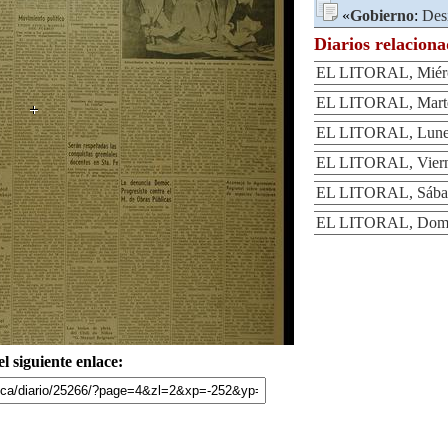
«
Gobierno
:
Des
Diarios relacion
EL LITORAL, Miérco
EL LITORAL, Martes
EL LITORAL, Lunes
EL LITORAL, Vierne
EL LITORAL, Sábad
EL LITORAL, Domin
l siguiente enlace: