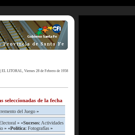
|
EL LITORAL, Viernes 28 de Febrero de 1958
as seleccionadas de la fecha
cremento del Juego
»
Electoral
» «
Sucesos
:
Actividades
io
» «
Política
:
Fotografías
»