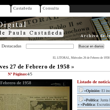
Castañeda
Consulta
Destacadas
EL LITORAL, Miércoles 26 de Febrero de 1958
es 27 de Febrero de 1958
»
Nº Páginas:
4/5
Listado de notici
Febrero de 1958
«
Opinión
:
El in
«
Política
:
Junta 
» «
Política
:
Escrutin