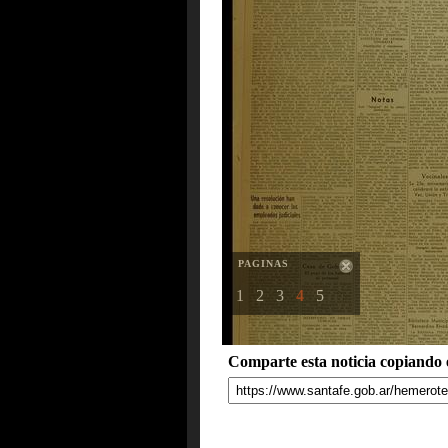
PAGINAS
1
2
3
4
5
Comparte esta noticia copiando e