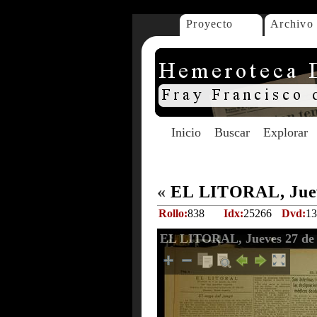
Proyecto
Archivo
Inicio
Buscar
Explorar
«
EL LITORAL, Juev
Rollo:
838
Idx:
25266
Dvd:
13
EL LITORAL, Jueves 27 de 