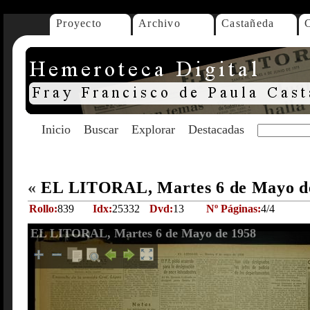
Proyecto
Archivo
Castañeda
Inicio
Buscar
Explorar
Destacadas
«
EL LITORAL, Martes 6 de Mayo d
Rollo:
839
Idx:
25332
Dvd:
13
Nº Páginas:
4/4
EL LITORAL, Martes 6 de Mayo de 1958