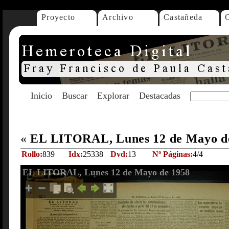
Proyecto
Archivo
Castañeda
Inicio
Buscar
Explorar
Destacadas
«
EL LITORAL, Lunes 12 de Mayo d
Rollo:
839
Idx:
25338
Dvd:
13
Nº Páginas:
4/4
EL LITORAL, Lunes 12 de Mayo de 1958