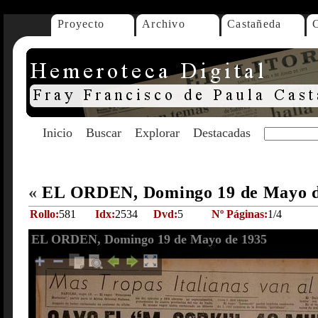
Proyecto
Archivo
Castañeda
Inicio
Buscar
Explorar
Destacadas
«
EL ORDEN, Domingo 19 de Mayo 
Rollo:
581
Idx:
2534
Dvd:
5
Nº Páginas:
1/4
EL ORDEN, Domingo 19 de Mayo de 1935