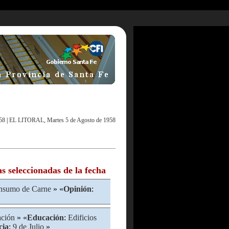
58
|
EL LITORAL, Martes 5 de Agosto de 1958
as seleccionadas de la fecha
nsumo de Carne
» «
Opinión
:
ación
» «
Educación
:
Edificios
cia
:
9 de Julio
»