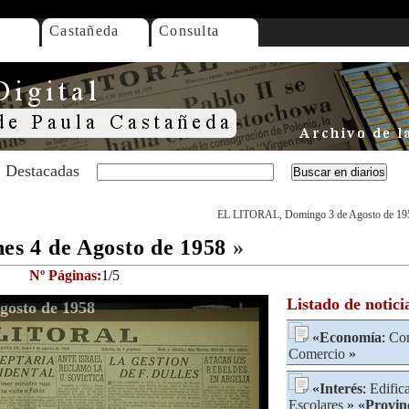
Castañeda
Consulta
Destacadas
EL LITORAL, Domingo 3 de Agosto de 19
s 4 de Agosto de 1958
»
Nº Páginas:
1/5
Listado de notici
osto de 1958
«
Economía
:
Co
Comercio
»
«
Interés
:
Edific
Escolares
» «
Provin