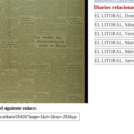
Diarios relacion
EL LITORAL, Domin
EL LITORAL, Sábad
EL LITORAL, Vierne
EL LITORAL, Marte
EL LITORAL, Miérco
EL LITORAL, Jueves
l siguiente enlace: