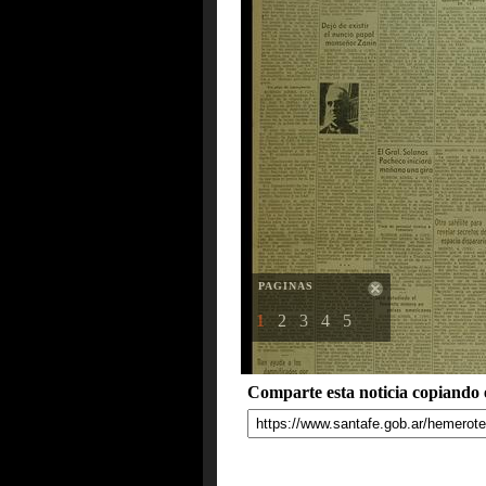
PAGINAS
1
2
3
4
5
Comparte esta noticia copiando e