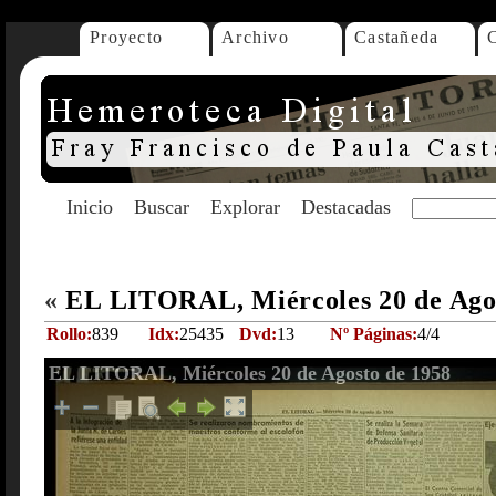
Proyecto
Archivo
Castañeda
Inicio
Buscar
Explorar
Destacadas
«
EL LITORAL, Miércoles 20 de Ago
Rollo:
839
Idx:
25435
Dvd:
13
Nº Páginas:
4/4
EL LITORAL, Miércoles 20 de Agosto de 1958