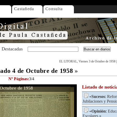
Castañeda
Consulta
Destacadas
EL LITORAL, Viernes 3 de Octubre de 1958
do 4 de Octubre de 1958
»
Nº Páginas:
3/4
Listado de notici
Octubre de 1958
«
Sucesos
:
Refo
Jubilaciones y Pensi
«
Opinión
:
Educ
Escolares
»