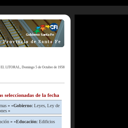
|
EL LITORAL, Domingo 5 de Octubre de 1958
as seleccionadas de la fecha
rmas
» «
Gobierno
:
Leyes, Ley de
ones
»
ación
» «
Educación
:
Edificios