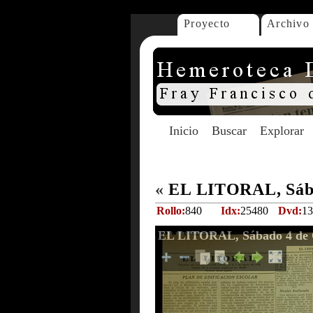
Proyecto
Archivo
Inicio
Buscar
Explorar
«
EL LITORAL, Sába
Rollo:
840
Idx:
25480
Dvd:
13
EL LITORAL, Sábado 4 de 