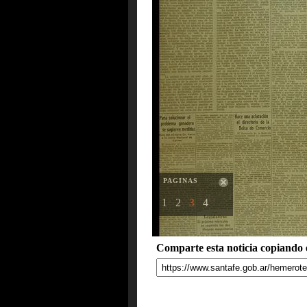
PAGINAS
1
2
3
4
Comparte esta noticia copiando e