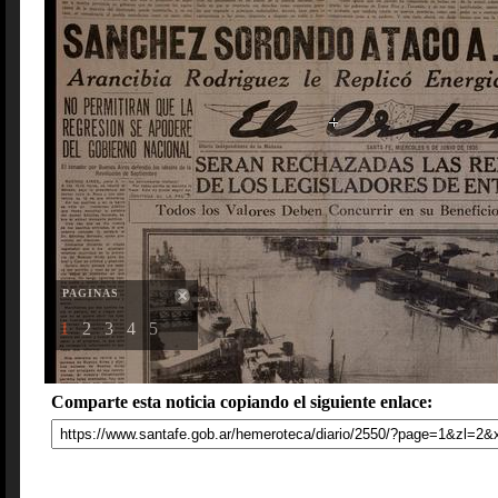
PAGINAS
1
2
3
4
5
Comparte esta noticia copiando el siguiente enlace: