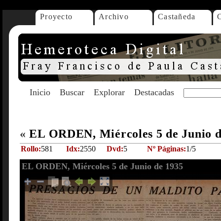
Proyecto
Archivo
Castañeda
Inicio
Buscar
Explorar
Destacadas
«
EL ORDEN, Miércoles 5 de Junio 
Rollo:
581
Idx:
2550
Dvd:
5
Nº Páginas:
1/5
EL ORDEN, Miércoles 5 de Junio de 1935