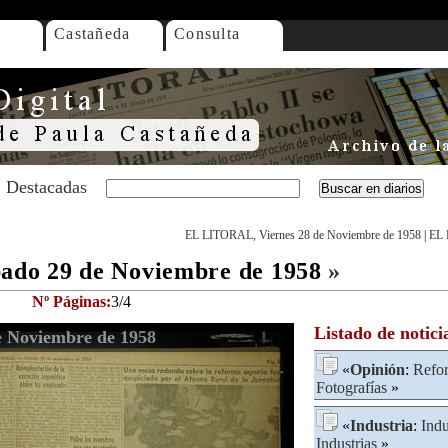
Castañeda
Consulta
Destacadas
EL LITORAL, Viernes 28 de Noviembre de 1958
|
EL 
do 29 de Noviembre de 1958
»
Nº Páginas:
3/4
Listado de notici
 Noviembre de 1958
«
Opinión
:
Refo
Fotografías
»
«
Industria
:
Indu
Industrias
»