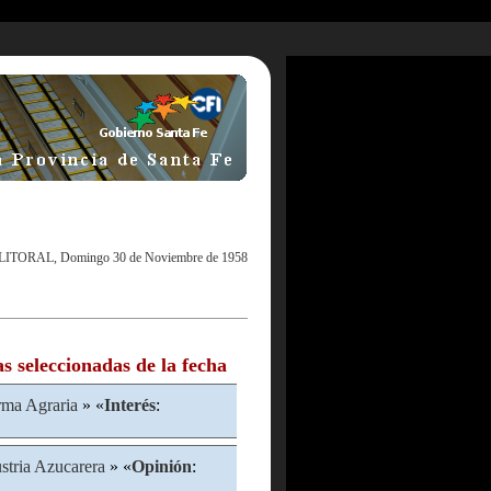
LITORAL, Domingo 30 de Noviembre de 1958
as seleccionadas de la fecha
rma Agraria
» «
Interés
:
stria Azucarera
» «
Opinión
: