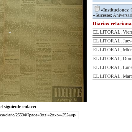
«
Instituciones
:
«
Sucesos
:
Aniversar
Diarios relacion
EL LITORAL, Viern
EL LITORAL, Jueve
EL LITORAL, Miérc
EL LITORAL, Domin
EL LITORAL, Lunes
EL LITORAL, Martes
l siguiente enlace: