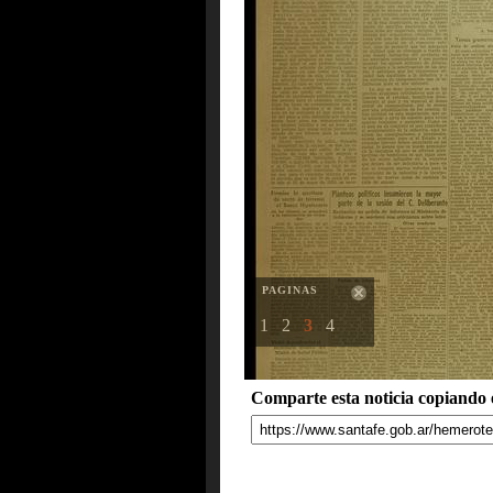
PAGINAS
1
2
3
4
Comparte esta noticia copiando e