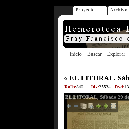
Proyecto
Archivo
Inicio
Buscar
Explorar
«
EL LITORAL, Sába
Rollo:
840
Idx:
25534
Dvd:
13
EL LITORAL, Sábado 29 de