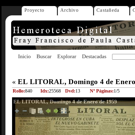
Proyecto
Archivo
Castañeda
Inicio
Buscar
Explorar
Destacadas
«
EL LITORAL, Domingo 4 de Enero
Rollo:
840
Idx:
25568
Dvd:
13
Nº Páginas:
1/5
EL LITORAL, Domingo 4 de Enero de 1959