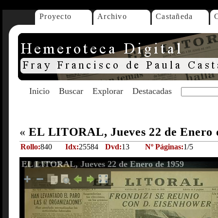
Proyecto
Archivo
Castañeda
Inicio
Buscar
Explorar
Destacadas
«
EL LITORAL, Jueves 22 de Enero 
Rollo:
840
Idx:
25584
Dvd:
13
Nº Páginas:
1/5
EL LITORAL, Jueves 22 de Enero de 1959