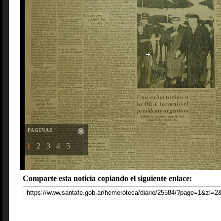
PAGINAS
1
2
3
4
5
Comparte esta noticia copiando el siguiente enlace: