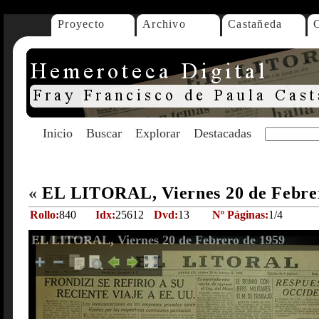
Proyecto
Archivo
Castañeda
Inicio
Buscar
Explorar
Destacadas
«
EL LITORAL, Viernes 20 de Febre
Rollo:
840
Idx:
25612
Dvd:
13
Nº Páginas:
1/4
EL LITORAL, Viernes 20 de Febrero de 1959