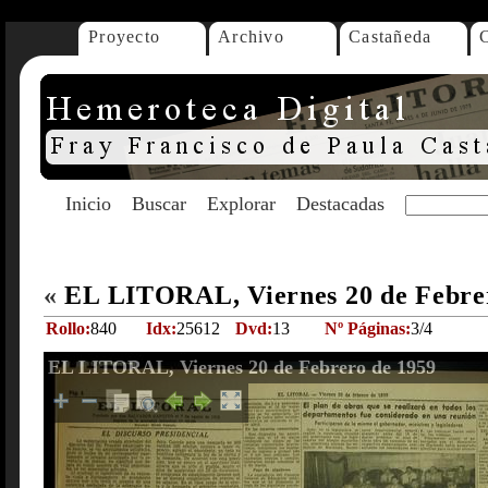
Proyecto
Archivo
Castañeda
Inicio
Buscar
Explorar
Destacadas
«
EL LITORAL, Viernes 20 de Febre
Rollo:
840
Idx:
25612
Dvd:
13
Nº Páginas:
3/4
EL LITORAL, Viernes 20 de Febrero de 1959