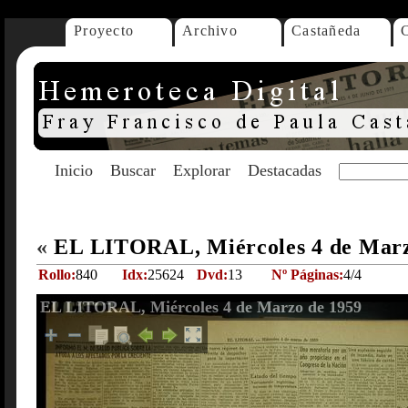
Proyecto
Archivo
Castañeda
Inicio
Buscar
Explorar
Destacadas
«
EL LITORAL, Miércoles 4 de Mar
Rollo:
840
Idx:
25624
Dvd:
13
Nº Páginas:
4/4
EL LITORAL, Miércoles 4 de Marzo de 1959