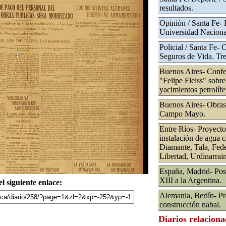
resultados.
Opinión / Santa Fe- L
Universidad Nacional
Policial / Santa Fe-
Seguros de Vida. Tr
Buenos Aires- Confe
"Felipe Fleiss" sobre
yacimientos petrolífe
Buenos Aires- Obras 
Campo Mayo.
Entre Ríos- Proyecto
instalación de agua 
Diamante, Tala, Fede
Libertad, Urdinarrai
España, Madrid- Pos
XIII a la Argentina.
l siguiente enlace:
Alemania, Berlín- Pr
construcción nabal.
Diarios relacion