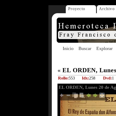
Proyecto
Archivo
Inicio
Buscar
Explorar
«
EL ORDEN, Lunes 
Rollo:
553
Idx:
258
Dvd:
1
EL ORDEN, Lunes 20 de Ago