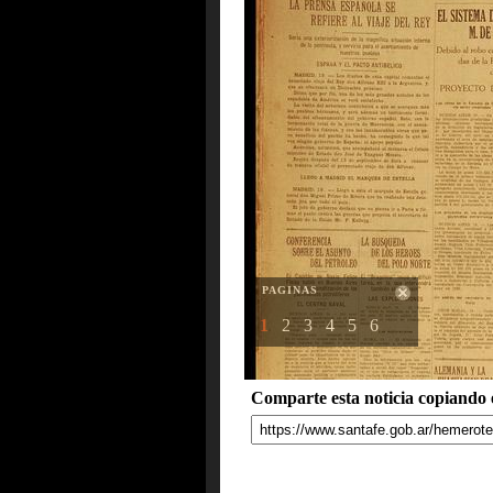
PAGINAS
1
2
3
4
5
6
Comparte esta noticia copiando e