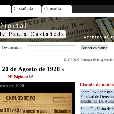
Castañeda
Consulta
Destacadas
EL ORDEN, Domingo 19 de Agosto de 
20 de Agosto de 1928
»
Nº Páginas:
1/6
Listado de notici
sto de 1928
Santa Fe- Contestació
Facultad de Derecho 
estudiantil, Dr. Augu
Santa Fe- Visita de l
Santa Fe. Deporte / 