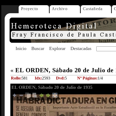
Proyecto
Archivo
Castañeda
Inicio
Buscar
Explorar
Destacadas
«
EL ORDEN, Sábado 20 de Julio de
Rollo:
581
Idx:
2593
Dvd:
5
Nº Páginas:
1/4
EL ORDEN, Sábado 20 de Julio de 1935