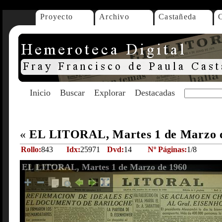
Proyecto
Archivo
Castañeda
Inicio
Buscar
Explorar
Destacadas
«
EL LITORAL, Martes 1 de Marzo 
Rollo:
843
Idx:
25971
Dvd:
14
Nº Páginas:
1/8
EL LITORAL, Martes 1 de Marzo de 1960