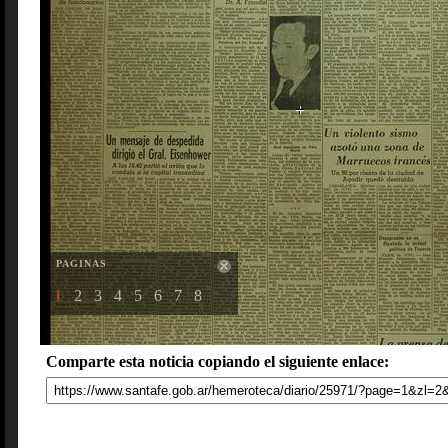
PAGINAS
1
2
3
4
5
6
7
8
Comparte esta noticia copiando el siguiente enlace: