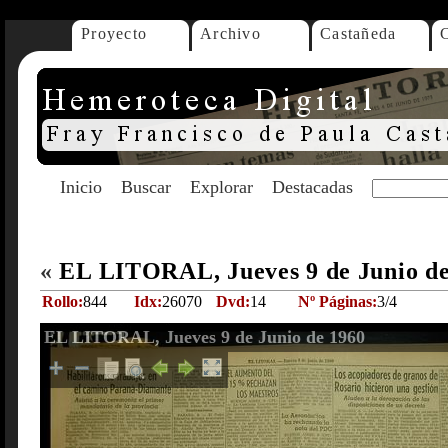
Proyecto
Archivo
Castañeda
Inicio
Buscar
Explorar
Destacadas
«
EL LITORAL, Jueves 9 de Junio d
Rollo:
844
Idx:
26070
Dvd:
14
Nº Páginas:
3/4
EL LITORAL, Jueves 9 de Junio de 1960