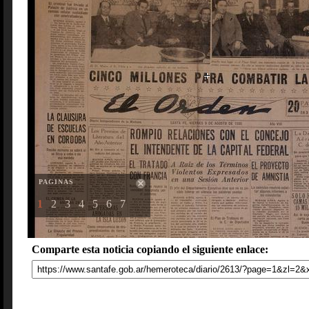
PAGINAS
1
2
3
4
5
6
7
Comparte esta noticia copiando el siguiente enlace: