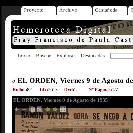
Proyecto
Archivo
Castañeda
Inicio
Buscar
Explorar
Destacadas
«
EL ORDEN, Viernes 9 de Agosto d
Rollo:
582
Idx:
2613
Dvd:
5
Nº Páginas:
1/7
EL ORDEN, Viernes 9 de Agosto de 1935