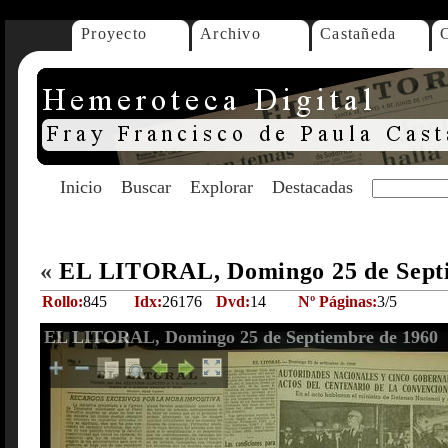
Proyecto
Archivo
Castañeda
Inicio
Buscar
Explorar
Destacadas
«
EL LITORAL, Domingo 25 de Sept
Rollo:
845
Idx:
26176
Dvd:
14
Nº Páginas:
3/5
EL LITORAL, Domingo 25 de Septiembre de 1960