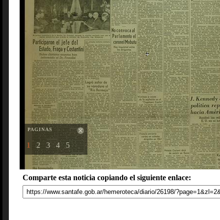
PAGINAS
1
2
3
4
5
Comparte esta noticia copiando el siguiente enlace: