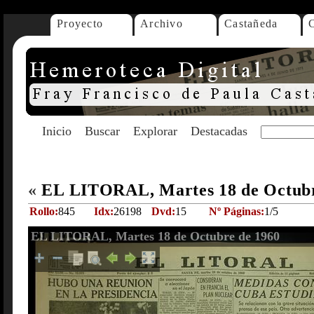
Proyecto
Archivo
Castañeda
Inicio
Buscar
Explorar
Destacadas
«
EL LITORAL, Martes 18 de Octub
Rollo:
845
Idx:
26198
Dvd:
15
Nº Páginas:
1/5
EL LITORAL, Martes 18 de Octubre de 1960