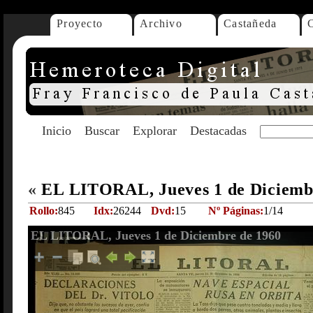
Proyecto
Archivo
Castañeda
Inicio
Buscar
Explorar
Destacadas
«
EL LITORAL, Jueves 1 de Diciemb
Rollo:
845
Idx:
26244
Dvd:
15
Nº Páginas:
1/14
EL LITORAL, Jueves 1 de Diciembre de 1960