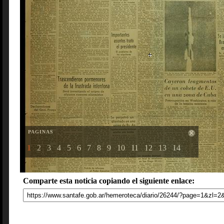
PAGINAS
1
2
3
4
5
6
7
8
9
10
11
12
13
14
Comparte esta noticia copiando el siguiente enlace: