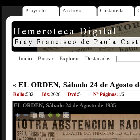
Proyecto
Archivo
Castañeda
Inicio
Buscar
Explorar
Destacadas
«
EL ORDEN, Sábado 24 de Agosto d
Rollo:
582
Idx:
2628
Dvd:
5
Nº Páginas:
1/6
EL ORDEN, Sábado 24 de Agosto de 1935