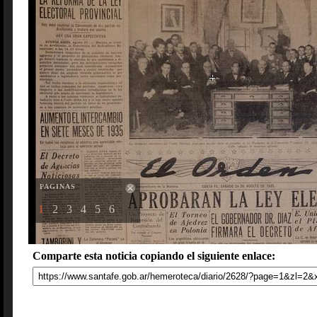
PAGINAS
1
2
3
4
5
6
Comparte esta noticia copiando el siguiente enlace: