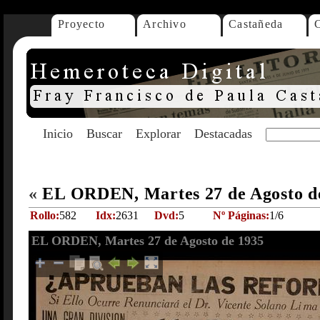
Proyecto
Archivo
Castañeda
Inicio
Buscar
Explorar
Destacadas
«
EL ORDEN, Martes 27 de Agosto d
Rollo:
582
Idx:
2631
Dvd:
5
Nº Páginas:
1/6
EL ORDEN, Martes 27 de Agosto de 1935