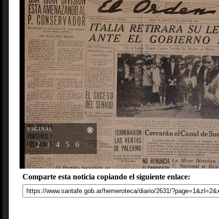
PAGINAS
1
2
3
4
5
6
Comparte esta noticia copiando el siguiente enlace: