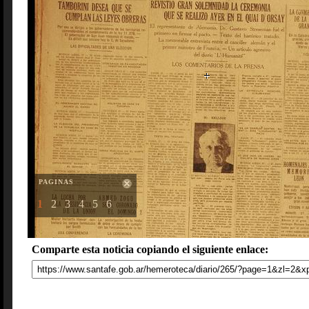
PAGINAS
1
2
3
4
5
6
Comparte esta noticia copiando el siguiente enlace: