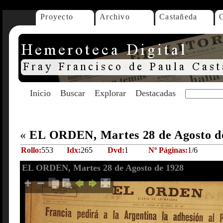
Proyecto
Archivo
Castañeda
Inicio
Buscar
Explorar
Destacadas
«
EL ORDEN, Martes 28 de Agosto d
Rollo:
553
Idx:
265
Dvd:
1
Nº Páginas:
1/6
EL ORDEN, Martes 28 de Agosto de 1928