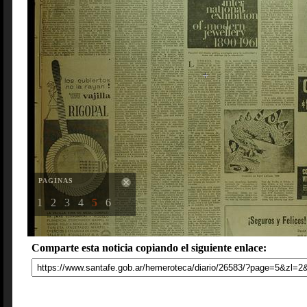
PAGINAS
1
2
3
4
5
6
Comparte esta noticia copiando el siguiente enlace: