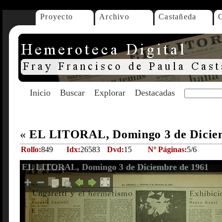
Proyecto
Archivo
Castañeda
Inicio
Buscar
Explorar
Destacadas
«
EL LITORAL, Domingo 3 de Dicie
Rollo:
849
Idx:
26583
Dvd:
15
Nº Páginas:
5/6
EL LITORAL, Domingo 3 de Diciembre de 1961