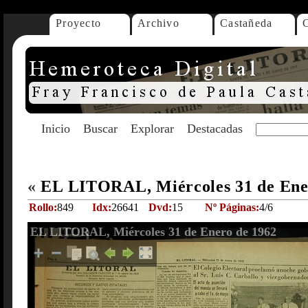
Proyecto
Archivo
Castañeda
Inicio
Buscar
Explorar
Destacadas
«
EL LITORAL, Miércoles 31 de Ene
Rollo:
849
Idx:
26641
Dvd:
15
Nº Páginas:
4/6
EL LITORAL, Miércoles 31 de Enero de 1962