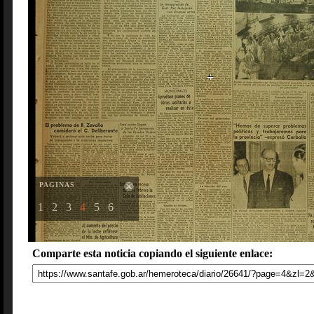
PAGINAS
1
2
3
4
5
6
Comparte esta noticia copiando el siguiente enlace: