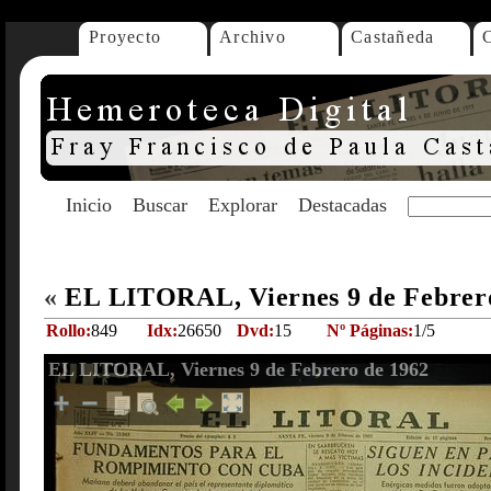
Proyecto
Archivo
Castañeda
Inicio
Buscar
Explorar
Destacadas
«
EL LITORAL, Viernes 9 de Febrer
Rollo:
849
Idx:
26650
Dvd:
15
Nº Páginas:
1/5
EL LITORAL, Viernes 9 de Febrero de 1962