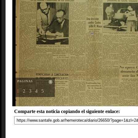
PAGINAS
1
2
3
4
5
Comparte esta noticia copiando el siguiente enlace: