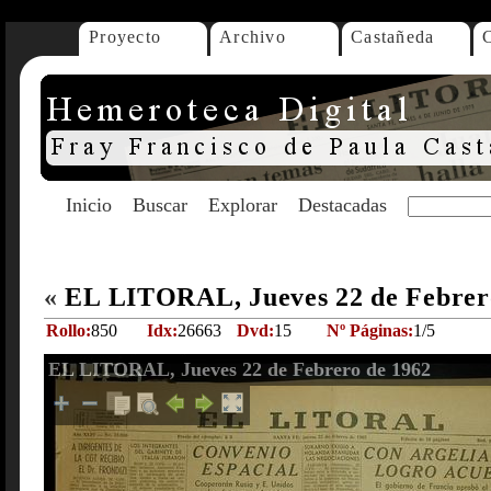
Proyecto
Archivo
Castañeda
Inicio
Buscar
Explorar
Destacadas
«
EL LITORAL, Jueves 22 de Febrer
Rollo:
850
Idx:
26663
Dvd:
15
Nº Páginas:
1/5
EL LITORAL, Jueves 22 de Febrero de 1962