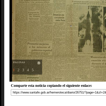
PAGINAS
1
2
3
4
5
Comparte esta noticia copiando el siguiente enlace: