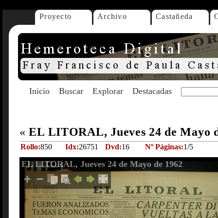
Proyecto
Archivo
Castañeda
Inicio
Buscar
Explorar
Destacadas
«
EL LITORAL, Jueves 24 de Mayo 
Rollo:
850
Idx:
26751
Dvd:
16
Nº Páginas:
1/5
EL LITORAL, Jueves 24 de Mayo de 1962