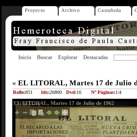
Proyecto
Archivo
Castañeda
Inicio
Buscar
Explorar
Destacadas
«
EL LITORAL, Martes 17 de Julio 
Rollo:
851
Idx:
26800
Dvd:
16
Nº Páginas:
1/4
EL LITORAL, Martes 17 de Julio de 1962