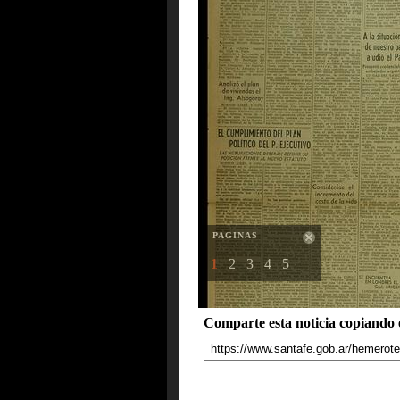
PAGINAS
1
2
3
4
5
Comparte esta noticia copiando e