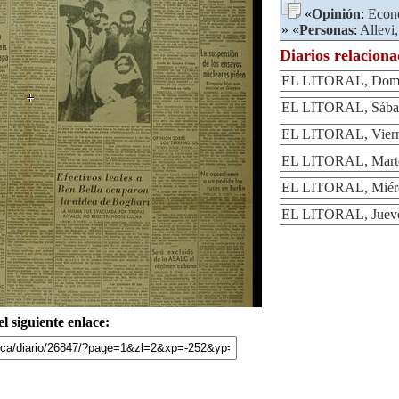
«
Opinión
:
Econ
» «
Personas
:
Allevi
Diarios relacion
EL LITORAL, Domin
EL LITORAL, Sábad
EL LITORAL, Vierne
EL LITORAL, Martes
EL LITORAL, Miérco
EL LITORAL, Jueves
l siguiente enlace: