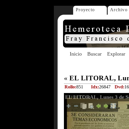
Proyecto
Archivo
Inicio
Buscar
Explorar
«
EL LITORAL, Lune
Rollo:
851
Idx:
26847
Dvd:
16
EL LITORAL, Lunes 3 de Se