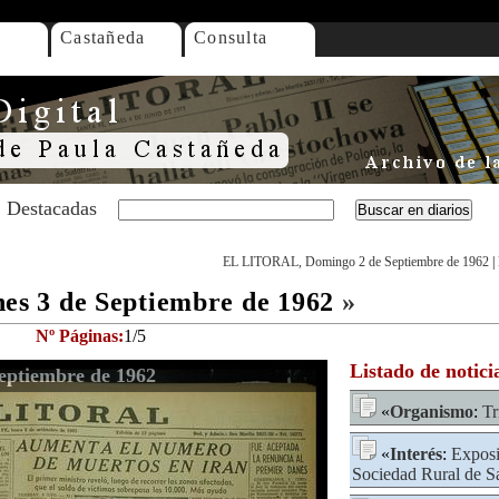
Castañeda
Consulta
Destacadas
EL LITORAL, Domingo 2 de Septiembre de 1962
|
s 3 de Septiembre de 1962
»
Nº Páginas:
1/5
Listado de notici
ptiembre de 1962
«
Organismo
:
Tr
«
Interés
:
Exposi
Sociedad Rural de S