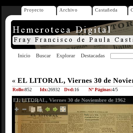
Proyecto
Archivo
Castañeda
Inicio
Buscar
Explorar
Destacadas
«
EL LITORAL, Viernes 30 de Novie
Rollo:
852
Idx:
26932
Dvd:
16
Nº Páginas:
4/5
EL LITORAL, Viernes 30 de Noviembre de 1962