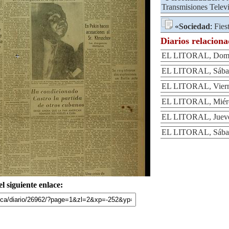
Transmisiones Televi
«
Sociedad
:
Fies
Diarios relacion
EL LITORAL, Domin
EL LITORAL, Sábad
EL LITORAL, Vierne
EL LITORAL, Miérco
EL LITORAL, Jueves
EL LITORAL, Sábad
l siguiente enlace: