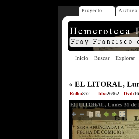
Proyecto
Archivo
Inicio
Buscar
Explorar
«
EL LITORAL, Lune
Rollo:
852
Idx:
26962
Dvd:
16
EL LITORAL, Lunes 31 de D