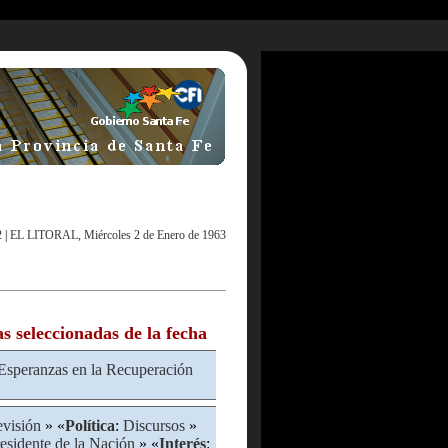
2
|
EL LITORAL, Miércoles 2 de Enero de 1963
as seleccionadas de la fecha
Esperanzas en la Recuperación
evisión
» «
Política
:
Discursos
»
esidente de la Nación
» «
Interés
: