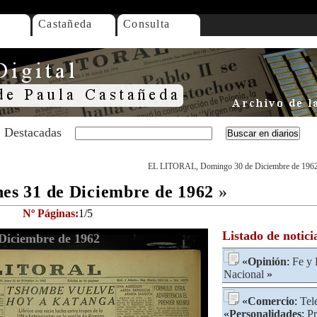
Castañeda
Consulta
Destacadas
EL LITORAL, Domingo 30 de Diciembre de 196
s 31 de Diciembre de 1962
»
Nº Páginas:
1/5
Listado de notici
iciembre de 1962
«
Opinión
:
Fe y 
Nacional
»
«
Comercio
:
Tel
«
Personalidades
:
Pr