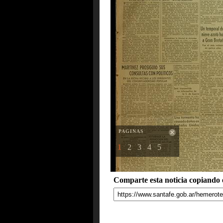
PAGINAS
1
2
3
4
5
Comparte esta noticia copiando e