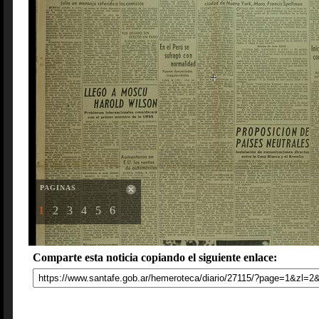
PAGINAS
1
2
3
4
5
6
Comparte esta noticia copiando el siguiente enlace: