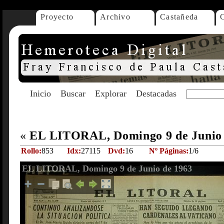
Proyecto
Archivo
Castañeda
Inicio
Buscar
Explorar
Destacadas
«
EL LITORAL, Domingo 9 de Junio
Rollo:
853
Idx:
27115
Dvd:
16
Nº Páginas:
1/6
EL LITORAL, Domingo 9 de Junio de 1963