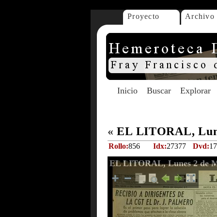
Proyecto
Archivo
Inicio
Buscar
Explorar
«
EL LITORAL, Lune
Rollo:
856
Idx:
27377
Dvd:
17
EL LITORAL, Lunes 2 de M