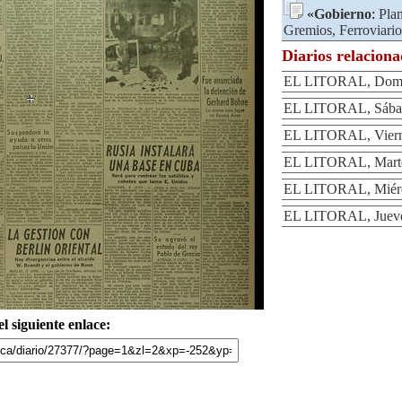
«
Gobierno
:
Pla
Gremios, Ferroviario
Diarios relacion
EL LITORAL, Domin
EL LITORAL, Sábad
EL LITORAL, Vierne
EL LITORAL, Marte
EL LITORAL, Miérc
EL LITORAL, Jueve
l siguiente enlace: