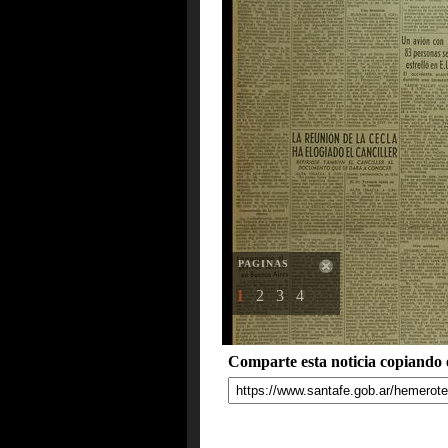
PAGINAS
1
2
3
4
Comparte esta noticia copiando e