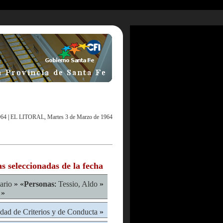
964
|
EL LITORAL, Martes 3 de Marzo de 1964
as seleccionadas de la fecha
ario
» «
Personas
:
Tessio, Aldo
»
»
dad de Criterios y de Conducta
»