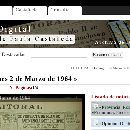
Castañeda
Consulta
Destacadas
EL LITORAL, Domingo 1 de Marzo de 1
s 2 de Marzo de 1964
»
Nº Páginas:
1/4
Listado de notici
arzo de 1964
«
Provincia
:
Ros
«
Economía
:
Precios
«
Opinión
:
Duali