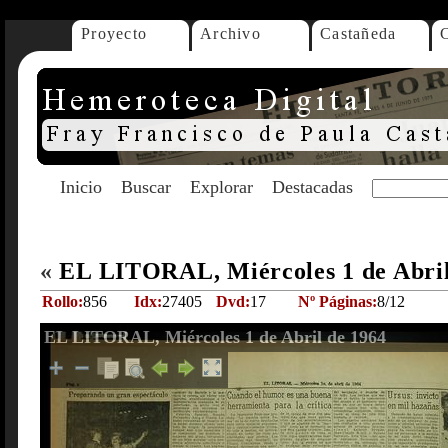
Proyecto
Archivo
Castañeda
Inicio
Buscar
Explorar
Destacadas
«
EL LITORAL, Miércoles 1 de Abri
Rollo:
856
Idx:
27405
Dvd:
17
Nº Páginas:
8/12
EL LITORAL, Miércoles 1 de Abril de 1964