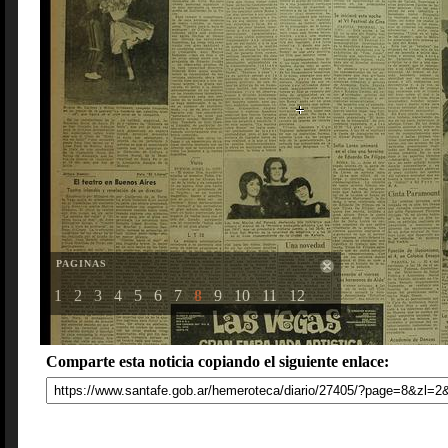
PAGINAS
1
2
3
4
5
6
7
8
9
10
11
12
Comparte esta noticia copiando el siguiente enlace: