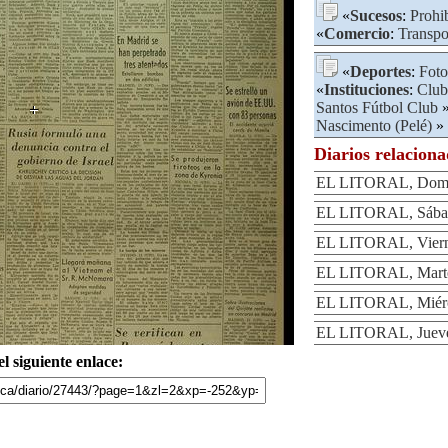
«
Sucesos
:
Prohi
«
Comercio
:
Transpo
«
Deportes
:
Foto
«
Instituciones
:
Club
Santos Fútbol Club
»
Nascimento (Pelé)
»
Diarios relacion
EL LITORAL, Domi
EL LITORAL, Sábad
EL LITORAL, Viern
EL LITORAL, Marte
EL LITORAL, Miérc
EL LITORAL, Jueve
l siguiente enlace: