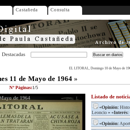
Castañeda
Consulta
Destacadas
EL LITORAL, Domingo 10 de Mayo de 19
s 11 de Mayo de 1964
»
Nº Páginas:
1/5
Listado de notici
Mayo de 1964
«
Opinión
:
Histo
Leoncio
» «
Interés
:
«
Opinión
:
Aport