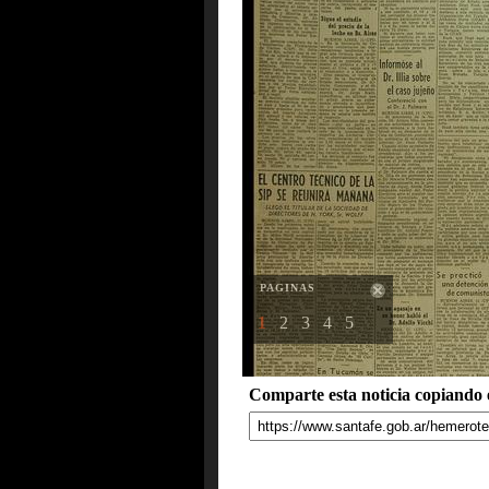
PAGINAS
1
2
3
4
5
Comparte esta noticia copiando e