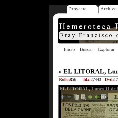
Proyecto
Archivo
Inicio
Buscar
Explorar
«
EL LITORAL, Lune
Rollo:
856
Idx:
27443
Dvd:
17
EL LITORAL, Lunes 11 de 