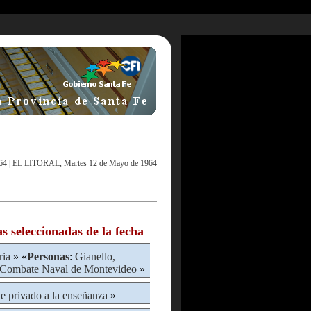
64
|
EL LITORAL, Martes 12 de Mayo de 1964
as seleccionadas de la fecha
ria
» «
Personas
:
Gianello,
Combate Naval de Montevideo
»
e privado a la enseñanza
»