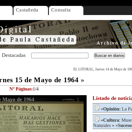
Castañeda
Consulta
Destacadas
EL LITORAL, Jueves 14 de Mayo de 19
nes 15 de Mayo de 1964
»
Nº Páginas:
1/4
Listado de notici
e Mayo de 1964
«
Opinión
:
La Pa
«
Cultura
:
Museo
Naturales
» «
Suceso