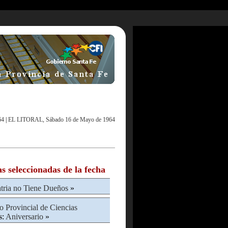
64
|
EL LITORAL, Sábado 16 de Mayo de 1964
as seleccionadas de la fecha
tria no Tiene Dueños
»
 Provincial de Ciencias
s
:
Aniversario
»