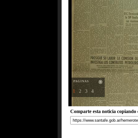
PAGINAS
1
2
3
4
Comparte esta noticia copiando e