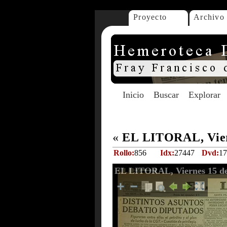
Proyecto
Archivo
Inicio
Buscar
Explorar
«
EL LITORAL, Vier
Rollo:
856
Idx:
27447
Dvd:
17
EL LITORAL, Viernes 15 d