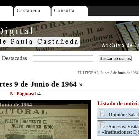
Castañeda
Consulta
Destacadas
EL LITORAL, Lunes 8 de Junio de 1964
es 9 de Junio de 1964
»
Nº Páginas:
1/4
Listado de notici
unio de 1964
«
Opinión
:
Salar
«
Sucesos
:
Visita
» «
Instituciones
:
Ejé