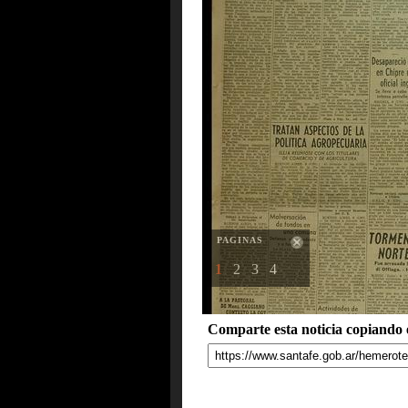
PAGINAS
1
2
3
4
Comparte esta noticia copiando e