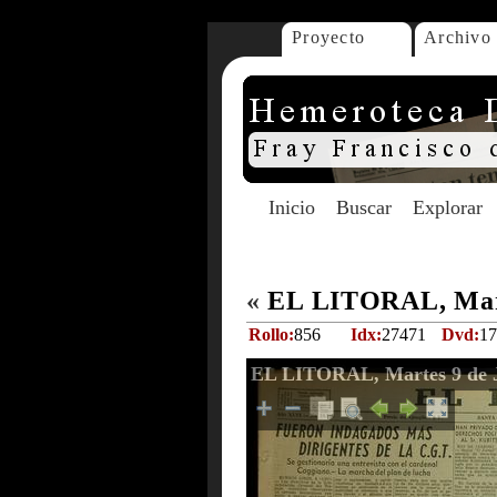
Proyecto
Archivo
Inicio
Buscar
Explorar
«
EL LITORAL, Mart
Rollo:
856
Idx:
27471
Dvd:
17
EL LITORAL, Martes 9 de J