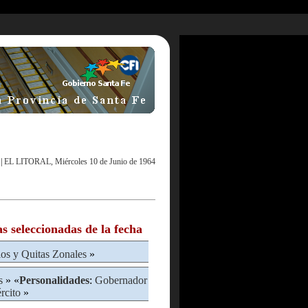
|
EL LITORAL, Miércoles 10 de Junio de 1964
as seleccionadas de la fecha
ios y Quitas Zonales
»
s
» «
Personalidades
:
Gobernador
rcito
»