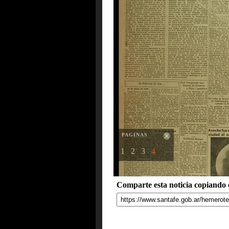
PAGINAS
1
2
3
4
Comparte esta noticia copiando e