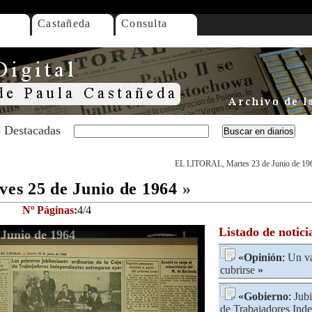
Castañeda
Consulta
Destacadas
EL LITORAL, Martes 23 de Junio de 19
s 25 de Junio de 1964
»
Nº Páginas:
4/4
Listado de notici
Junio de 1964
«
Opinión
:
Un va
cubrirse
»
«
Gobierno
:
Jubi
de Trabajadores Ind