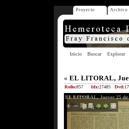
Proyecto
Archivo
Inicio
Buscar
Explorar
«
EL LITORAL, Jueve
Rollo:
857
Idx:
27485
Dvd:
17
EL LITORAL, Jueves 25 de 