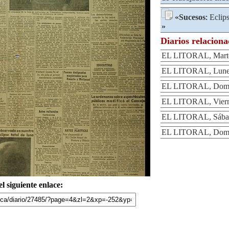
«
Sucesos
:
Eclip
»
Diarios relacion
EL LITORAL, Martes
EL LITORAL, Lunes
EL LITORAL, Domin
EL LITORAL, Vierne
EL LITORAL, Sábad
EL LITORAL, Domin
l siguiente enlace: