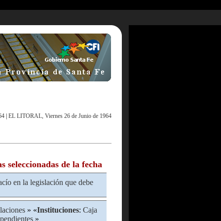
64
|
EL LITORAL, Viernes 26 de Junio de 1964
as seleccionadas de la fecha
cío en la legislación que debe
laciones
» «
Instituciones
:
Caja
ependientes
»