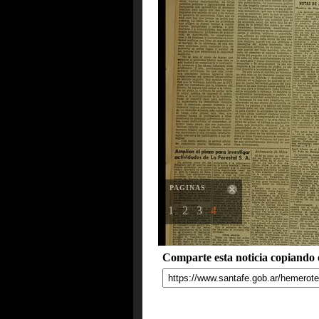
PAGINAS
1
2
3
4
Comparte esta noticia copiando e