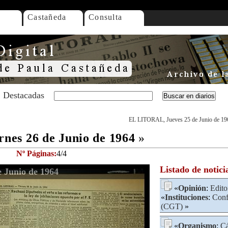
Castañeda
Consulta
Destacadas
EL LITORAL, Jueves 25 de Junio de 19
es 26 de Junio de 1964
»
Nº Páginas:
4/4
Listado de notici
 Junio de 1964
«
Opinión
:
Edito
«
Instituciones
:
Conf
(CGT)
»
«
Organismo
:
Cá