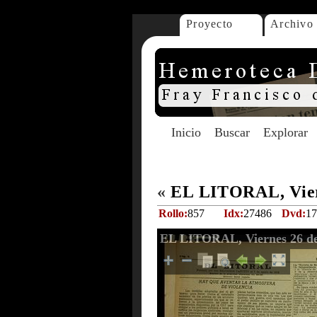
Proyecto
Archivo
Inicio
Buscar
Explorar
«
EL LITORAL, Viern
Rollo:
857
Idx:
27486
Dvd:
17
EL LITORAL, Viernes 26 de