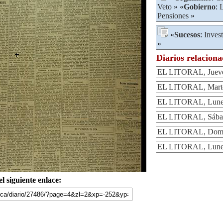
Veto
» «
Gobierno
:
L
Pensiones
»
«
Sucesos
:
Inves
»
Diarios relacion
EL LITORAL, Jueves
EL LITORAL, Martes
EL LITORAL, Lunes
EL LITORAL, Sábad
EL LITORAL, Domin
EL LITORAL, Lunes
l siguiente enlace: