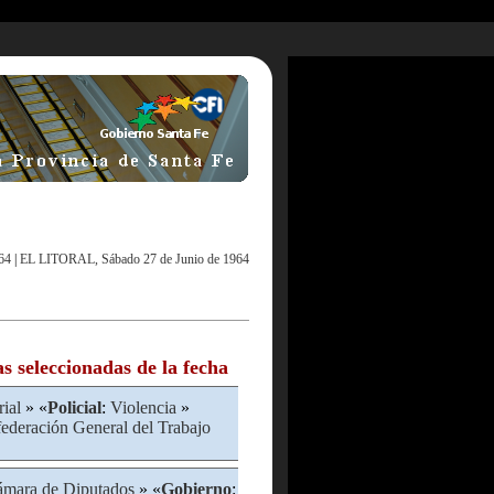
64
|
EL LITORAL, Sábado 27 de Junio de 1964
as seleccionadas de la fecha
rial
» «
Policial
:
Violencia
»
ederación General del Trabajo
mara de Diputados
» «
Gobierno
: