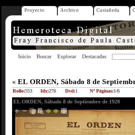
Proyecto
Archivo
Castañeda
Inicio
Buscar
Explorar
Destacadas
«
EL ORDEN, Sábado 8 de Septiembr
Rollo:
553
Idx:
276
Dvd:
1
Nº Páginas:
1/6
EL ORDEN, Sábado 8 de Septiembre de 1928