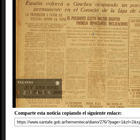
PAGINAS
1
2
3
4
5
6
Comparte esta noticia copiando el siguiente enlace: