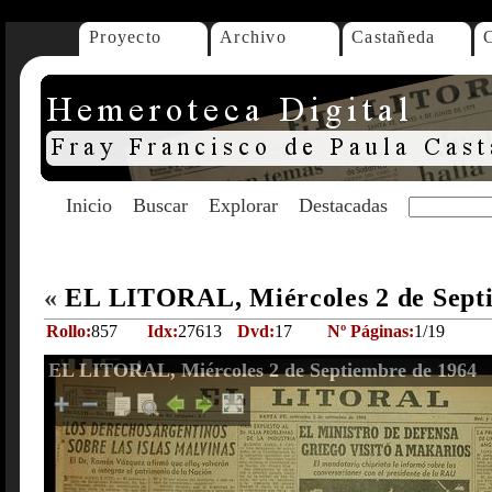
Proyecto
Archivo
Castañeda
Inicio
Buscar
Explorar
Destacadas
«
EL LITORAL, Miércoles 2 de Sept
Rollo:
857
Idx:
27613
Dvd:
17
Nº Páginas:
1/19
EL LITORAL, Miércoles 2 de Septiembre de 1964