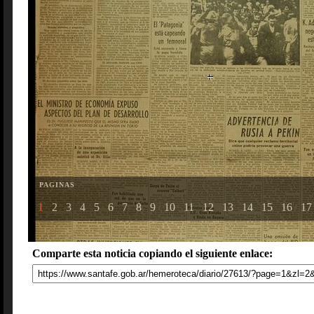
PAGINAS
1
2
3
4
5
6
7
8
9
10
11
12
13
14
15
16
17
Comparte esta noticia copiando el siguiente enlace: