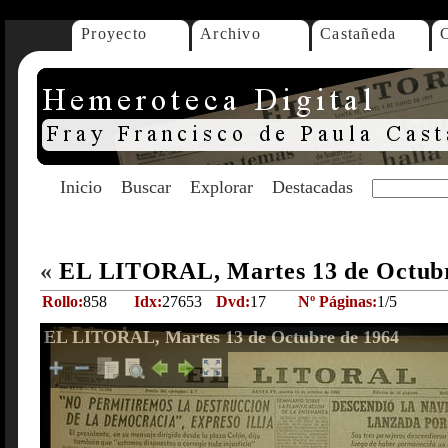
Proyecto
Archivo
Castañeda
Inicio
Buscar
Explorar
Destacadas
«
EL LITORAL, Martes 13 de Octub
Rollo:
858
Idx:
27653
Dvd:
17
Nº Páginas:
1/5
EL LITORAL, Martes 13 de Octubre de 1964