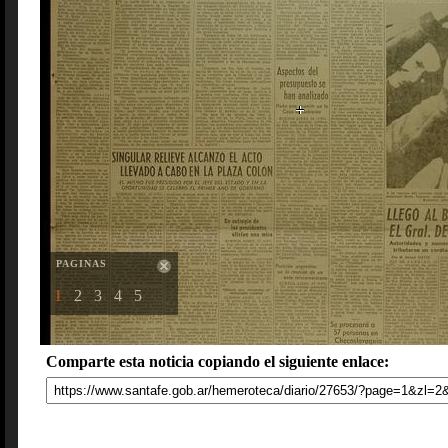
PAGINAS
1
2
3
4
5
Comparte esta noticia copiando el siguiente enlace: