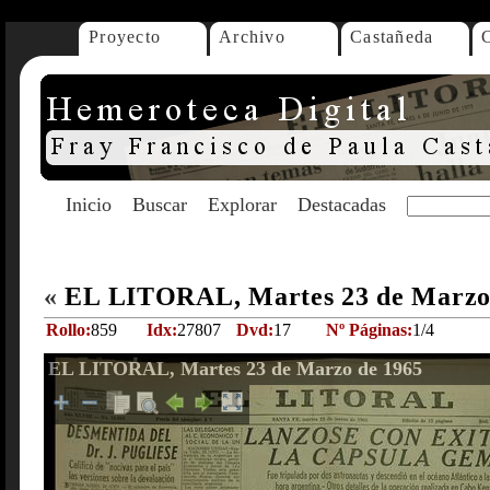
Proyecto
Archivo
Castañeda
Inicio
Buscar
Explorar
Destacadas
«
EL LITORAL, Martes 23 de Marzo
Rollo:
859
Idx:
27807
Dvd:
17
Nº Páginas:
1/4
EL LITORAL, Martes 23 de Marzo de 1965