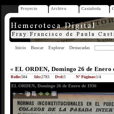
Proyecto
Archivo
Castañeda
Inicio
Buscar
Explorar
Destacadas
«
EL ORDEN, Domingo 26 de Enero 
Rollo:
584
Idx:
2783
Dvd:
5
Nº Páginas:
1/4
EL ORDEN, Domingo 26 de Enero de 1936