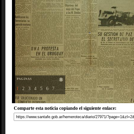
PAGINAS
1
2
3
4
5
6
7
Comparte esta noticia copiando el siguiente enlace: