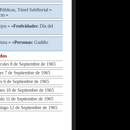
Públicas, Túnel Subfluvial
»
cto
»
ejos
» «
Festividades
:
Día del
atura
» «
Personas
:
Gudiño
ados
les 8 de Septiembre de 1965
 7 de Septiembre de 1965
 6 de Septiembre de 1965
s 10 de Septiembre de 1965
o 11 de Septiembre de 1965
go 12 de Septiembre de 1965