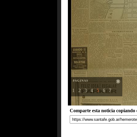
PAGINAS
1
2
3
4
5
6
7
Comparte esta noticia copiando e