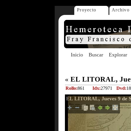
Proyecto
Archivo
Inicio
Buscar
Explorar
«
EL LITORAL, Jueve
Rollo:
861
Idx:
27971
Dvd:
18
EL LITORAL, Jueves 9 de S