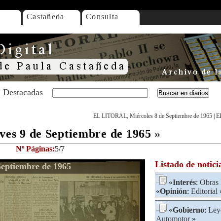
Castañeda
Consulta
Destacadas
EL LITORAL, Miércoles 8 de Septiembre de 1965
|
E
s 9 de Septiembre de 1965
»
Nº Páginas:
5/7
Listado de notici
eptiembre de 1965
«
Interés
:
Obras 
«
Opinión
:
Editorial
«
Gobierno
:
Ley
Automotor
»