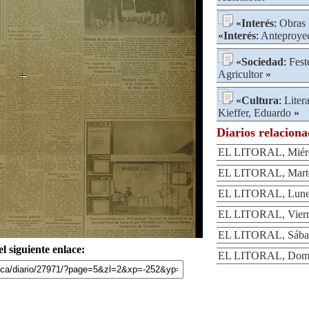
«
Interés
:
Obras 
«
Interés
:
Anteproye
«
Sociedad
:
Fest
Agricultor
»
«
Cultura
:
Liter
Kieffer, Eduardo
»
Diarios relacion
EL LITORAL, Miérco
EL LITORAL, Martes
EL LITORAL, Lunes
EL LITORAL, Vierne
EL LITORAL, Sábad
l siguiente enlace:
EL LITORAL, Domin